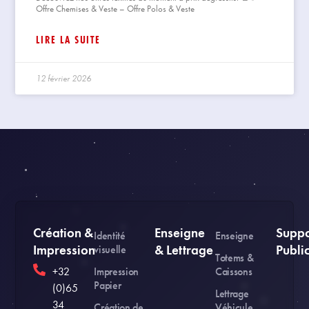
Offre Chemises & Veste – Offre Polos & Veste
LIRE LA SUITE
12 février 2026
Création &
Enseigne
Suppo
Identité
Enseigne
Impression
& Lettrage
Public
visuelle
Totems &
+32
Impression
Caissons
Papier
(0)65
Lettrage
34
Création de
Véhicule