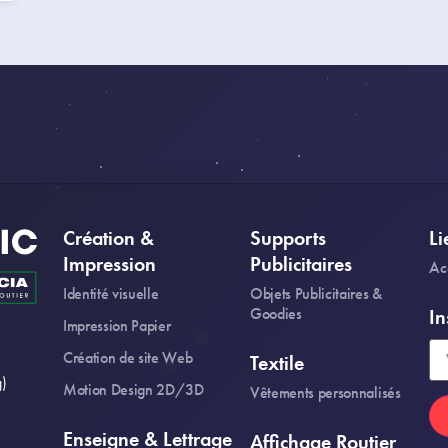
Création &
Supports
Li
Impression
Publicitaires
Ac
Identité visuelle
Objets Publicitaires &
Goodies
In
Impression Papier
Création de site Web
Textile
)
Motion Design 2D/3D
Vêtements personnalisés
Enseigne & Lettrage
Affichage Routier