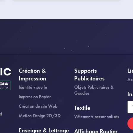
Création &
Supports
Li
Impression
Publicitaires
Ac
Identité visuelle
Objets Publicitaires &
Goodies
In
Impression Papier
Création de site Web
Textile
)
Motion Design 2D/3D
Vêtements personnalisés
Enseigne & Lettrage
Affichage Routier