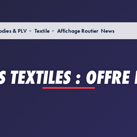
dies & PLV
Textile
Affichage Routier
News
 TEXTILES : OFFRE